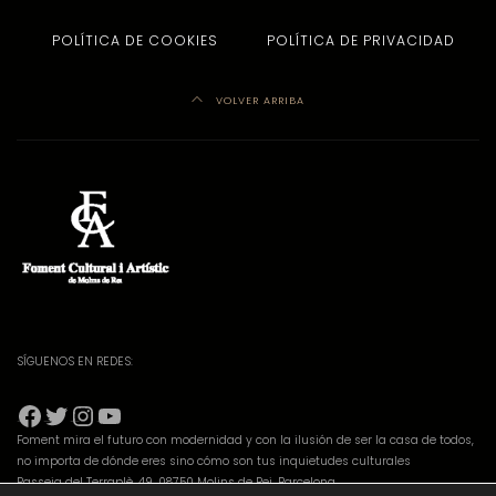
POLÍTICA DE COOKIES
POLÍTICA DE PRIVACIDAD
VOLVER ARRIBA
SÍGUENOS EN REDES:
Facebook
Twitter
Instagram
YouTube
Foment mira el futuro con modernidad y con la ilusión de ser la casa de todos,
no importa de dónde eres sino cómo son tus inquietudes culturales
Passeig del Terraplè, 49, 08750 Molins de Rei, Barcelona