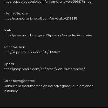
http://support.google.com/chrome/answer/95647?hl=es
Internet Explorer
https://support.microsoft.com/es-es/kb/278835
Firefox
https://www.mozilla.org/es-ES/privacy/websites/#cookies
safari Versión
http://support.apple.com/kb/PH5042
Opera
https://help.opera.com/en/latest/web-preferences/
Otros navegadores
Consulte la documentación del navegador que entiende
instalada.