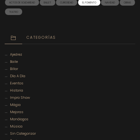
ACTOS DE SOLIDARIDAD
BALLET
CURIOSIDAD
EL FOMENTO
NAVIDAD
OBRAS
TEATRO
CATEGORÍAS
Ajedrez
Baile
Billar
Día A Día
Eventos
Historia
Impro Show
Màgia
Mejoras
Monólogos
Música
Sin Categorizar