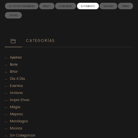
ACTOS DE SOLIDARIDAD
BALLET
CURIOSIDAD
EL FOMENTO
NAVIDAD
OBRAS
TEATRO
CATEGORÍAS
Ajedrez
Baile
Billar
Día A Día
Eventos
Historia
Impro Show
Màgia
Mejoras
Monólogos
Música
Sin Categorizar