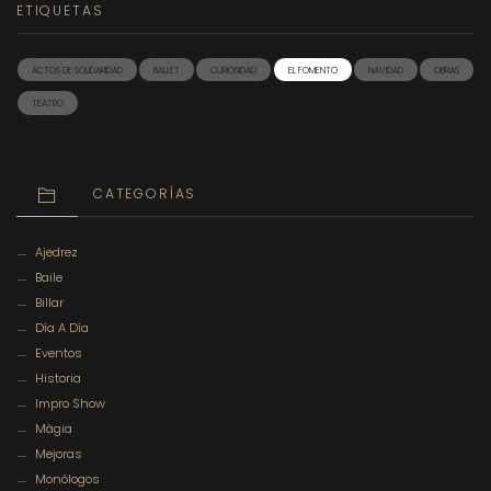
ETIQUETAS
ACTOS DE SOLIDARIDAD
BALLET
CURIOSIDAD
EL FOMENTO
NAVIDAD
OBRAS
TEATRO
CATEGORÍAS
Ajedrez
Baile
Billar
Día A Día
Eventos
Historia
Impro Show
Màgia
Mejoras
Monólogos