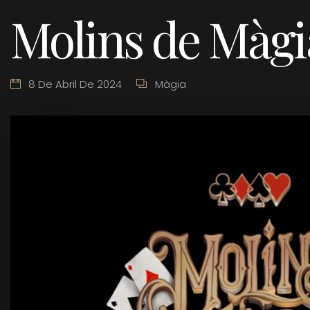
Molins de Màgi
8 De Abril De 2024
Màgia