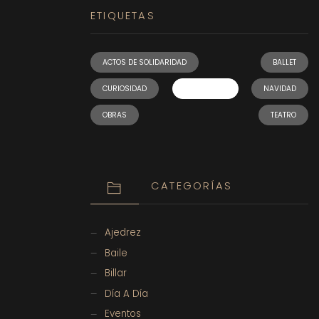
ETIQUETAS
ACTOS DE SOLIDARIDAD
BALLET
CURIOSIDAD
EL FOMENTO
NAVIDAD
OBRAS
TEATRO
CATEGORÍAS
Ajedrez
Baile
Billar
Día A Día
Eventos