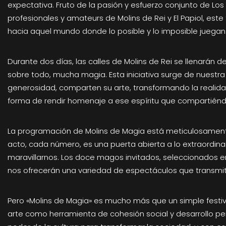
expectativa. Fruto de la pasión y esfuerzo conjunto de L
profesionales y amateurs de Molins de Rei y El Papiol, est
hacia aquel mundo donde lo posible y lo imposible juegan 
Durante dos días, las calles de Molins de Rei se llenarán de 
sobre todo, mucha magia. Esta iniciativa surge de nuestr
generosidad, comparten su arte, transformando la realid
forma de rendir homenaje a ese espíritu que compartiénd
La programación de Molins de Magia está meticulosament
acto, cada número, es una puerta abierta a lo extraordinar
maravillarnos. Los doce magos invitados, seleccionados en
nos ofrecerán una variedad de espectáculos que transmit
Pero «Molins de Magia» es mucho más que un simple festiv
arte como herramienta de cohesión social y desarrollo p