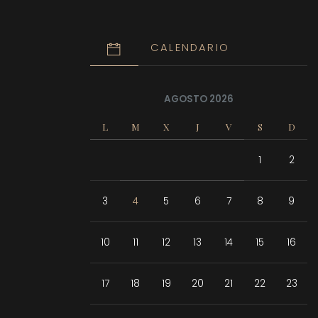
CALENDARIO
AGOSTO 2026
L
M
X
J
V
S
D
1
2
3
4
5
6
7
8
9
10
11
12
13
14
15
16
17
18
19
20
21
22
23