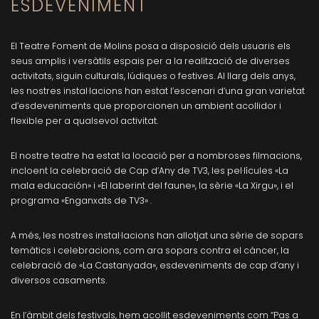
ESDEVENIMENT
El Teatre Foment de Molins posa a disposició dels usuaris els
seus amplis i versàtils espais per a la realització de diverses
activitats, siguin culturals, lúdiques o festives. Al llarg dels anys,
les nostres instal·lacions han estat l’escenari d’una gran varietat
d’esdeveniments que proporcionen un ambient acollidor i
flexible per a qualsevol activitat.
El nostre teatre ha estat la locació per a nombroses filmacions,
incloent la celebració de Cap d’Any de TV3, les pel·lícules «La
mala educación» i «El laberint del faune», la sèrie «La Xirgu», i el
programa «Enganxats de TV3» .
A més, les nostres instal·lacions han allotjat una sèrie de sopars
temàtics i celebracions, com ara sopars contra el càncer, la
celebració de «La Castanyada», esdeveniments de cap d’any i
diversos casaments.
En l’àmbit dels festivals, hem acollit esdeveniments com “Pas a