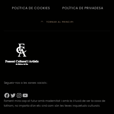
POLÍTICA DE COOKIES
POLÍTICA DE PRIVADESA
TORNAR AL PRINCIPI
Segueix-nos a les xarxes socials.:
Facebook
Twitter
Instagram
YouTube
Foment mira cap al futur amb modernitat i amb la il·lusió de ser la casa de
tothom, no importa d’on ets sinó com són les teves inquietuds culturals.