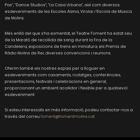
Pas”, “Dance Studios”, “La Casa Urbana”, així com diversos
esdeveniments de les Escoles Alzina, Virolai i l’Escola de Música
de Molins.
Més enllà del que s’ha esmentat, el Teatre Foment ha estat seu
de la Marató de recollida de sang durant la Fira de la
Candelera, exposicions de trens en miniatura, els Premis de
Ràdio Molins de Rei, diverses convencions i reunions.
Oferim també els nostres espais per a lloguer en
esdeveniments com casaments, rodatges, conferències,
presentacions, festivals i celebracions en general,
proporcionant un ambient acollidor i flexible per a qualsevol
esdeveniment.
Si esteu interessats en més informació, podeu contactar-nos a
través del correu
foment@fomentmolins.cat
.