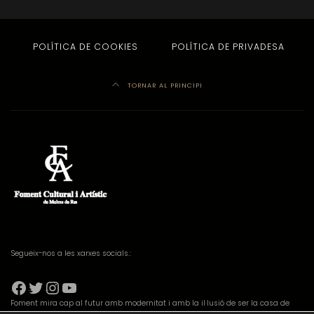
POLÍTICA DE COOKIES
POLÍTICA DE PRIVADESA
TORNAR AL PRINCIPI
Segueix-nos a les xarxes socials.:
Facebook
Twitter
Instagram
YouTube
Foment mira cap al futur amb modernitat i amb la il·lusió de ser la casa de