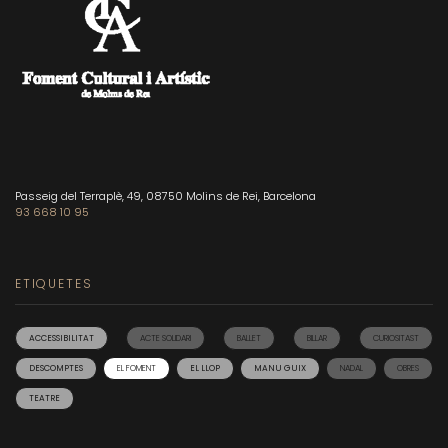
Passeig del Terraplè, 49, 08750 Molins de Rei, Barcelona
93 668 10 95
ETIQUETES
ACCESSIBILITAT
ACTE SOLIDARI
BALLET
BILLAR
CURIOSITAST
DESCOMPTES
EL FOMENT
EL LLOP
MANU GUIX
NADAL
OBRES
TEATRE