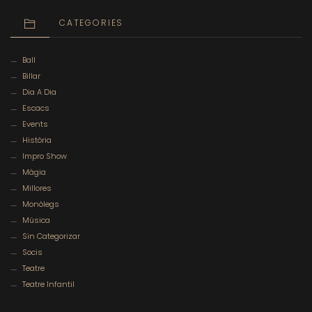
CATEGORIES
Ball
Billar
Dia A Dia
Escacs
Events
Història
Impro Show
Màgia
Millores
Monòlegs
Música
Sin Categorizar
Socis
Teatre
Teatre Infantil