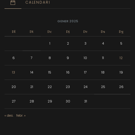
CALENDARI
GENER 2025
Dl
Dt
Dc
Dj
Dv
Ds
Dg
1
2
3
4
5
6
7
8
9
10
11
12
13
14
15
16
17
18
19
20
21
22
23
24
25
26
27
28
29
30
31
« des.
febr. »