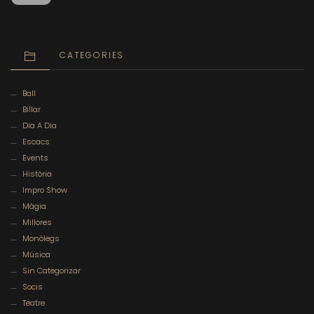
CATEGORIES
Ball
Billar
Dia A Dia
Escacs
Events
Història
Impro Show
Màgia
Millores
Monòlegs
Música
Sin Categorizar
Socis
Teatre