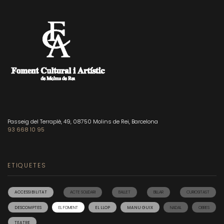
Passeig del Terraplè, 49, 08750 Molins de Rei, Barcelona
93 668 10 95
ETIQUETES
ACCESSIBILITAT
ACTE SOLIDARI
BALLET
BILLAR
CURIOSITAST
DESCOMPTES
EL FOMENT
EL LLOP
MANU GUIX
NADAL
OBRES
TEATRE