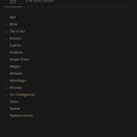
CATEGORIES
Ball
Billar
Dia A Dia
Escacs
Events
Història
Impro Show
Màgia
Millores
Monòlegs
Música
Sin Categorizar
Socis
Teatre
Teatre Infantil