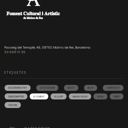
Passeig del Terraplè, 49, 08750 Molins de Rei, Barcelona
93 668 10 95
ETIQUETES
ACCESSIBILITAT
ACTE SOLIDARI
BALLET
BILLAR
CURIOSITAST
DESCOMPTES
EL FOMENT
EL LLOP
MANU GUIX
NADAL
OBRES
TEATRE