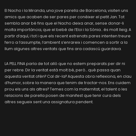
El Nacho i la Miranda, una jove parella de Barcelona, visiten uns
amics que acaben de ser pares per conèixer el petit Jan. Tot
sembla anar bé fins que el Nacho deixa anar, sense donar-li
molta importància, que el bebè de l’Eloi i la Sònia… és molt lleig. A
partir d’aquí, i tot i que els recent estrenats pares intenten treure
ferro a l’assumpte, l’ambient s’enrareix i comencen a sortir a la
llum algunes altres veritats que fins ara cadascú guardava.
LA PELL FINA parla de tot allò que no estem preparats per dir ni
per rebre. Dir la veritat està molt bé, però… què passa quan
aquesta veritat ofèn? Cal dir-la? Aquesta obra reflexiona, en clau
d’humor, sobre la manera que tenim de tractar-nos. Ens cuidem
prou els uns als altres? Temes com la maternitat, el talent o les
relacions de parella posen de manifest que tenir cura dels
altres segueix sent una assignatura pendent.