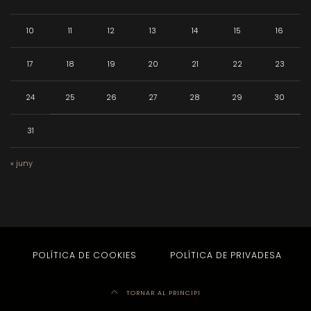
10
11
12
13
14
15
16
17
18
19
20
21
22
23
24
25
26
27
28
29
30
31
« juny
POLÍTICA DE COOKIES
POLÍTICA DE PRIVADESA
TORNAR AL PRINCIPI