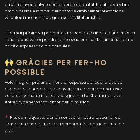
arrels, reinventant-se sense perdre identitat. El públic va vibrar
amb clàssics estimats, però també amb reinterpretacions
valentes i moments de gran sensibilitat artística.
El format pròxim va permetre una connexió directa entre músics
i públic, que va respondre amb ovacions, cants i un entusiasme
difícil d’expressar amb paraules.
GRÀCIES PER FER-HO
POSSIBLE
Volem agrair profundament la resposta del públic, que va
esgotar les entrades i va convertir el concert en una festa
cultural i comunitària. També agraïm a La Dharma la seva
entrega, generositat i amor per la música.
Nits com aquesta donen sentit a la nostra tasca: fer del
Foment un espai viu, valent i compromès amb la cultura del
país.