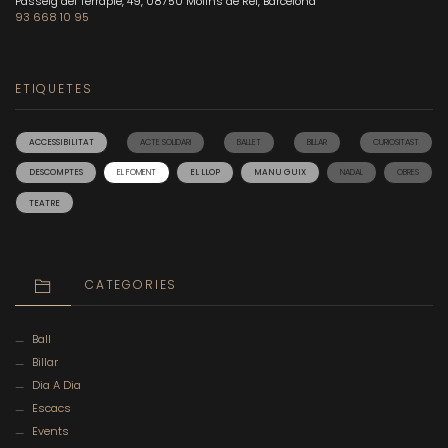
Passeig del Terraplè, 49, 08750 Molins de Rei, Barcelona
93 668 10 95
ETIQUETES
ACCESSIBILITAT
ACTE SOLIDARI
BALLET
BILLAR
CURIOSITAST
DESCOMPTES
EL FOMENT
EL LLOP
MANU GUIX
NADAL
OBRES
TEATRE
CATEGORIES
Ball
Billar
Dia A Dia
Escacs
Events