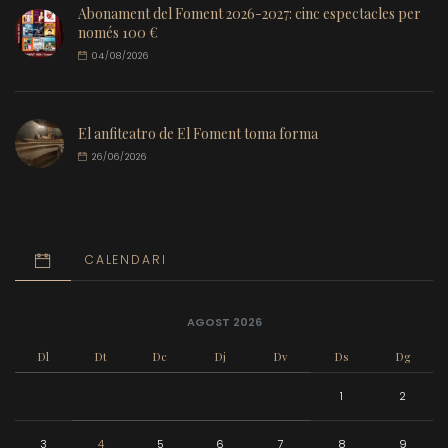
Abonament del Foment 2026-2027: cinc espectacles per
només 100 €
04/08/2026
El anfiteatro de El Foment toma forma
26/06/2026
CALENDARI
AGOST 2026
Dl
Dt
Dc
Dj
Dv
Ds
Dg
1
2
3
4
5
6
7
8
9