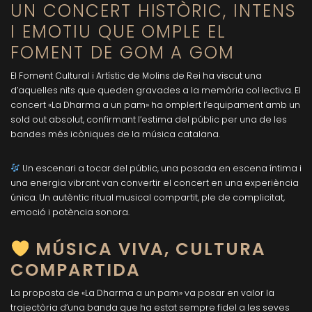
UN CONCERT HISTÒRIC, INTENS
I EMOTIU QUE OMPLE EL
FOMENT DE GOM A GOM
El Foment Cultural i Artístic de Molins de Rei ha viscut una
d’aquelles nits que queden gravades a la memòria col·lectiva. El
concert «La Dharma a un pam» ha omplert l’equipament amb un
sold out absolut, confirmant l’estima del públic per una de les
bandes més icòniques de la música catalana.
Un escenari a tocar del públic, una posada en escena íntima i
una energia vibrant van convertir el concert en una experiència
única. Un autèntic ritual musical compartit, ple de complicitat,
emoció i potència sonora.
MÚSICA VIVA, CULTURA
COMPARTIDA
La proposta de «La Dharma a un pam» va posar en valor la
trajectòria d’una banda que ha estat sempre fidel a les seves