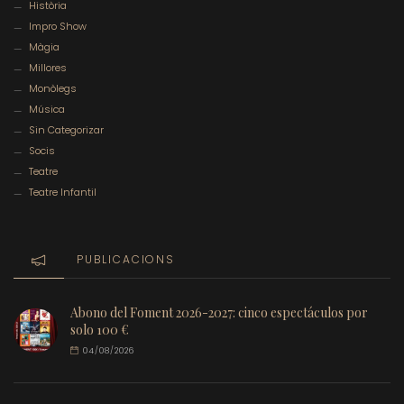
Història
Impro Show
Màgia
Millores
Monòlegs
Música
Sin Categorizar
Socis
Teatre
Teatre Infantil
PUBLICACIONS
Abono del Foment 2026-2027: cinco espectáculos por
solo 100 €
04/08/2026