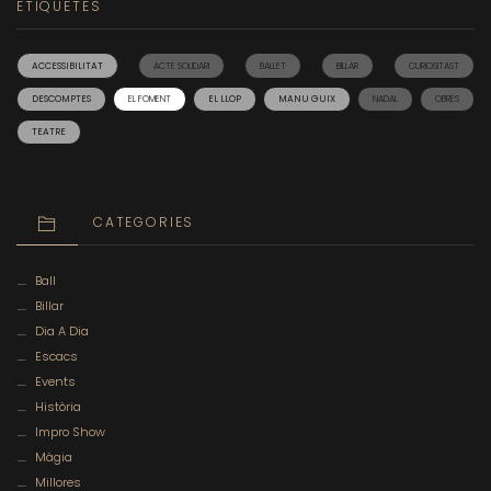
ETIQUETES
ACCESSIBILITAT
ACTE SOLIDARI
BALLET
BILLAR
CURIOSITAST
DESCOMPTES
EL FOMENT
EL LLOP
MANU GUIX
NADAL
OBRES
TEATRE
CATEGORIES
Ball
Billar
Dia A Dia
Escacs
Events
Història
Impro Show
Màgia
Millores