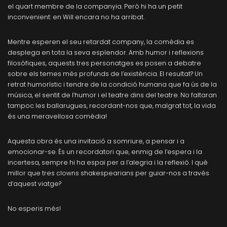
el quart membre de la companyia. Però hi ha un petit
inconvenient: en Will encara no ha arribat.
Mentre esperen el seu retardat company, la comèdia es
desplega en tota la seva esplendor. Amb humor i reflexions
filosòfiques, aquests tres personatges es posen a debatre
sobre els temes més profunds de l’existència. El resultat? Un
retrat humorístic i tendre de la condició humana que fa ús de la
música, el sentit de l’humor i el teatre dins del teatre. No faltaran
tampoc les ballarugues, recordant-nos que, malgrat tot, la vida
és una meravellosa comèdia!
Aquesta obra és una invitació a somriure, a pensar i a
emocionar-se. És un recordatori que, enmig de l’espera i la
incertesa, sempre hi ha espai per a l’alegria i la reflexió. I què
millor que tres clowns shakespearians per guiar-nos a través
d’aquest viatge?
No esperis més!