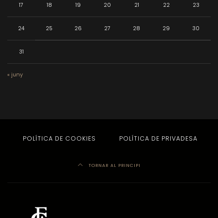
17
18
19
20
21
22
23
24
25
26
27
28
29
30
31
« juny
POLÍTICA DE COOKIES
POLÍTICA DE PRIVADESA
TORNAR AL PRINCIPI