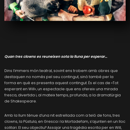
Quan tres clowns es reuneixen sota la lluna per esperar…
Dins l’immers món teatral, sovint ens trobem amb obres que
destaquen no només pel seu contingut, sinó també per la
forma en què es presenta aquest contingut. És el cas de «Tot
esperant en Will», un espectacle que ens ofereix una mirada
fresca, divertida i, al mateix temps, profunda, a la dramatúrgia
de Shakespeare.
Amb la llum tènue d’una nit estrellada com a teló de fons, tres
clowns, la Pústula, en Gresca i la Mortadefam, s’ajunten en un lloc
solitari. El seu objectiu? Assajar una tragèdia escrita per en Will,