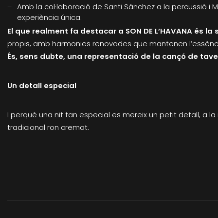
Amb la col·laboració de Santi Sánchez a la percussió i M
experiència única.
El que realment fa destacar a SON DE L’HAVANA és la 
propis, amb harmonies renovades que mantenen l’essència 
És, sens dubte, una representació de la cançó de tav
Un detall especial
I perquè una nit tan especial es mereix un petit detall, a l
tradicional ron cremat.