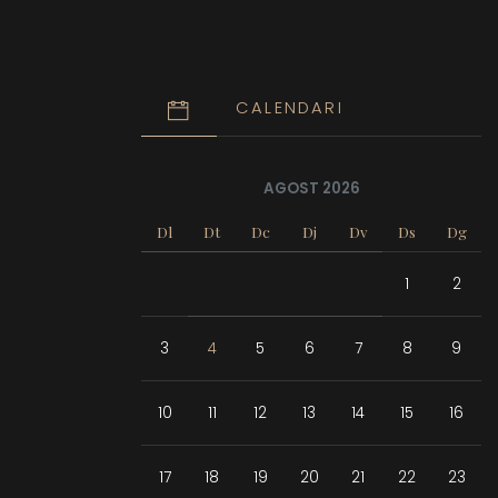
CALENDARI
AGOST 2026
Dl
Dt
Dc
Dj
Dv
Ds
Dg
1
2
3
4
5
6
7
8
9
10
11
12
13
14
15
16
17
18
19
20
21
22
23