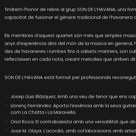
Tindrem l’honor de rebre al grup SON DE L’HAVANA, una form
capacitat de fusionar el gènere tradicional de l’havaner
Els membres d’aquest quartet són més que simples músics
anys d’experiència dins del món de la música en general, ha
des de havaneres i rumbes fins a valsets mariners, son cub
reflecteixen en cada nota, creant melodies que arriben di
SON DE L’HAVANA està format per professionals reconegut
Josep Lluis Blázquez: Amb una veu de tenor que ens ca
Llorenç Fernández: Aporta l’essència amb la seva guitarra
com La Chatta i La Maravella.
Oriol Roca: El contrabaixista amb una versatilitat que ab
Jose M. Olaya: L’acordió, amb col·laboracions amb artiste