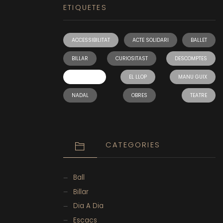
ETIQUETES
ACCESSIBILITAT
ACTE SOLIDARI
BALLET
BILLAR
CURIOSITAST
DESCOMPTES
EL FOMENT
EL LLOP
MANU GUIX
NADAL
OBRES
TEATRE
CATEGORIES
Ball
Billar
Dia A Dia
Escacs