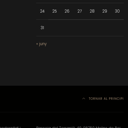
24
25
26
27
28
29
30
31
« juny
TORNAR AL PRINCIPI
odernitat i
Passeig del Terraplè, 49, 08750 Molins de Rei,